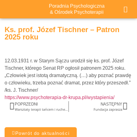
Poradnia Psychologiczna
& Ośrodek Psychoterapii
Ks. prof. Józef Tischner – Patron
2025 roku
12.03.1931 r. w Starym Sączu urodził się ks. prof. Józef
Tischner, którego Senat RP ogłosił patronem 2025 roku.
„Człowiek jest istotą dramatyczną. (…) aby poznać prawdę
o człowieku, trzeba poznać dramat, przez który przeszedł.”
/ks. J. Tischner/
https://www.psychoterapia-dr-krupa.pl/wystapienia/
POPRZEDNI
NASTĘPNY
Warsztaty terapii tańcem i ruchem – strach oswojony
Fundacja zaprasza
Powrót do aktualności