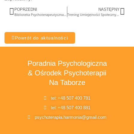
POPRZEDNI
NASTĘPNY
Biblioteka Psychoterapeutyczna zaprasza
Trening Umiejętności Społecznych – zapisy
Powrót do aktualności
Poradnia Psychologiczna
& Ośrodek Psychoterapii
Na Taborze
tel: +48 507 400 781
tel: +48 507 400 881
psychoterapia.harmonia@gmail.com