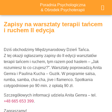
Poradnia Psychologiczna
& Ośrodek Psychoterapii
Zapisy na warsztaty terapii tańcem
i ruchem II edycja
Dziś obchodzimy Międzynarodowy Dzień Tańca.
Z tej okazji ogłaszamy zapisy do II edycji warsztatów
terapii tańcem i ruchem, tym razem pod hasłem – „Jak
rozumiesz to co czujesz?”. Warsztaty poprowadzą Anita
Gemra i Paulina Kucha – Guzik. W programie salsa,
rumba, samba, cha-cha, jive i flamenco. Spotkania
cotygodniowe po 90 min. z opłatą 90 zł.
Szczegółowych informacji udziela Anita Gemra – tel.
+48 665 653 399
.
Zapraszamy!