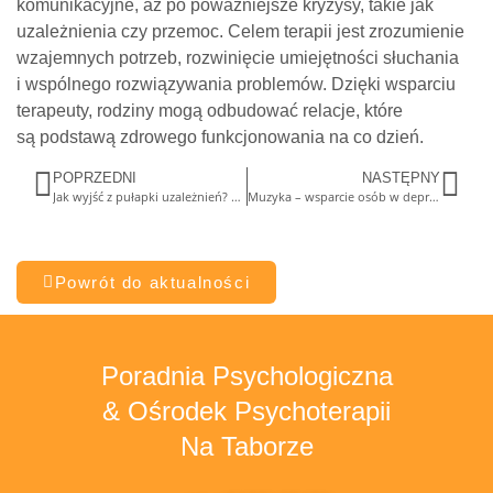
komunikacyjne, aż po poważniejsze kryzysy, takie jak
uzależnienia czy przemoc. Celem terapii jest zrozumienie
wzajemnych potrzeb, rozwinięcie umiejętności słuchania
i wspólnego rozwiązywania problemów. Dzięki wsparciu
terapeuty, rodziny mogą odbudować relacje, które
są podstawą zdrowego funkcjonowania na co dzień.
POPRZEDNI
NASTĘPNY
Jak wyjść z pułapki uzależnień? Terapia uzależnień i współuzależnienia
Muzyka – wsparcie osób w depresji
Powrót do aktualności
Poradnia Psychologiczna
& Ośrodek Psychoterapii
Na Taborze